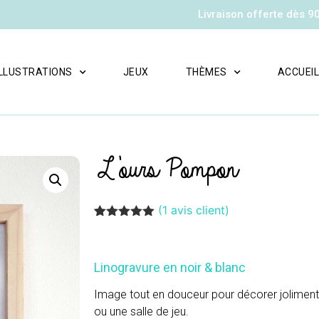
Livraison offerte dès 9
ILLUSTRATIONS
JEUX
THÈMES
ACCUEI
L’ours Pompon
(
1
avis client)
Noté
1
5.00
sur 5
basé sur
notation
Linogravure en noir & blanc
client
Image tout en douceur pour décorer jolimen
ou une salle de jeu.