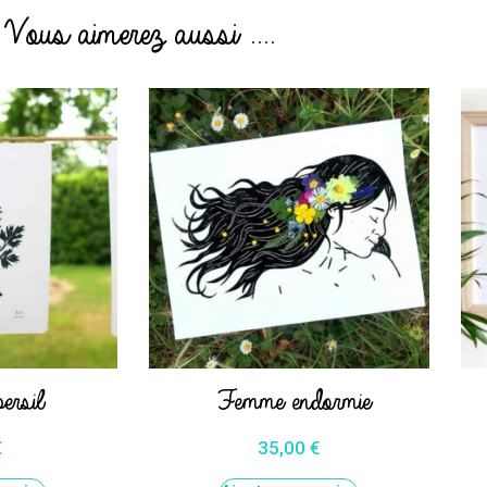
Vous aimerez aussi ....
ersil
Femme endormie
€
35,00
€