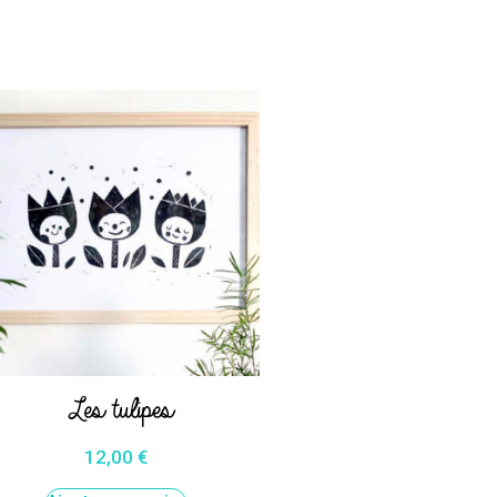
Les tulipes
12,00
€