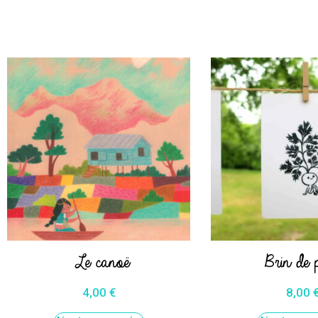
Le canoë
Brin de p
4,00
€
8,00