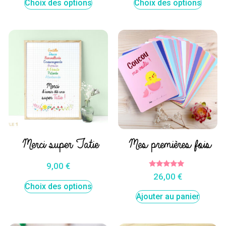
Choix des options
Choix des options
Merci super Tatie
Mes premières fois
9,00
€
Note
26,00
€
5.00
Choix des options
sur 5
Ajouter au panier