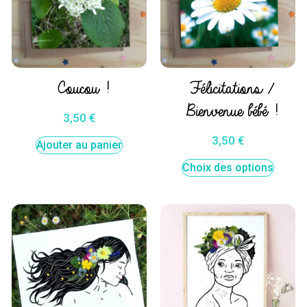
Coucou !
Félicitations /
Bienvenue bébé !
3,50
€
3,50
€
Ajouter au panier
Choix des options