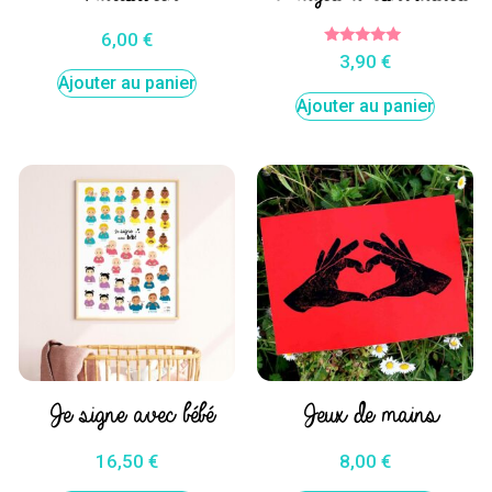
6,00
€
Note
3,90
€
5.00
Ajouter au panier
sur 5
Ajouter au panier
Je signe avec bébé
Jeux de mains
16,50
€
8,00
€