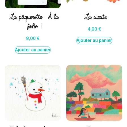
La pâquerette- À la
La sieste
folie !
4,00
€
8,00
€
Ajouter au panier
Ajouter au panier